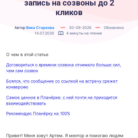
запись на созвоны до 2
кликов
Автор
Вика Старкова
30-06-2026
Обновлено
14.07.2026
4 минуты на чтение
О чем в этой статье
Договориться о времени созвона отнимало больше сил,
чем сам созвон
Боялся, что сообщение со ссылкой на встречу срежет
конверсию
Самое ценное в Планёрке: с ней почти не приходится
взаимодействовать
Рекомендую Планёрку на 100%
Привет! Меня зовут Артем. Я ментор и помогаю людям