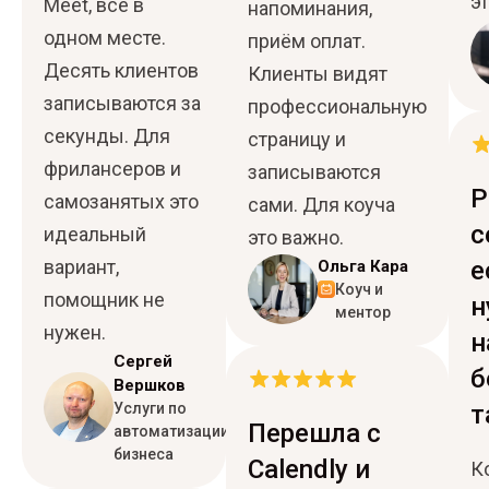
э
Meet, всё в
напоминания,
одном месте.
приём оплат.
Десять клиентов
Клиенты видят
записываются за
профессиональную
секунды. Для
страницу и
фрилансеров и
записываются
Р
самозанятых это
сами. Для коуча
с
идеальный
это важно.
вариант,
е
Ольга Кара
Коуч и
помощник не
н
ментор
нужен.
н
Сергей
б
Вершков
Услуги по
т
Перешла с
автоматизации
бизнеса
Calendly и
К