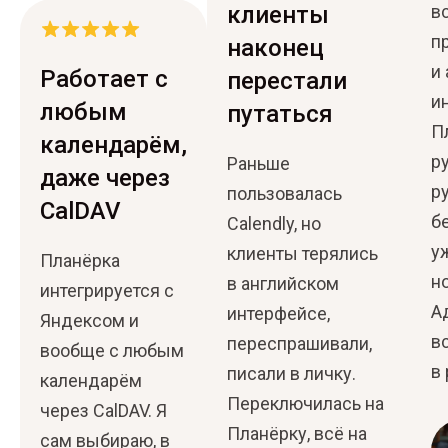
клиенты
в
п
наконец
и
Работает с
перестали
и
любым
путаться
П
календарём,
р
Раньше
даже через
ру
пользовалась
CalDAV
б
Calendly, но
у
клиенты терялись
Планёрка
н
в английском
интегрируется с
А
интерфейсе,
Яндексом и
в
переспрашивали,
вообще с любым
в
писали в личку.
календарём
Переключилась на
через CalDAV. Я
Планёрку, всё на
сам выбираю, в