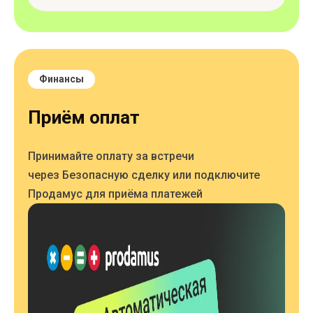
Финансы
Приём оплат
Принимайте оплату за встречи
через Безопасную сделку или подключите
Продамус для приёма платежей