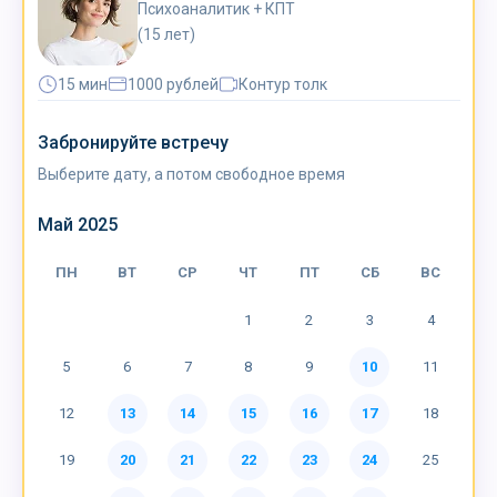
Психоаналитик + КПТ
(15 лет)
15 мин
1000 рублей
Контур толк
Забронируйте встречу
Выберите дату, а
потом свободное время
Май 2025
ПН
ВТ
СР
ЧТ
ПТ
СБ
ВС
15 мин
1000
₽ — оплата перед встречей
1
2
3
4
Встречаемся в
Контур Толк
5
6
7
8
9
10
11
Перед встречей устройтесь в
тихом месте,
12
13
14
15
16
17
18
где
вас никто не
потревожит. Наушники помогут
сосредоточиться. За
15
минут мы
познакомимся,
19
20
21
22
23
24
25
я
пойму ваш запрос и
расскажу, как
могу помочь.