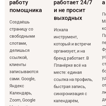
работу
работает 24/7
а
помощника
и не просит
П
выходных
М
Создаёшь
к
страницу со
Искала
П
свободными
инструмент,
п
слотами,
который и встречи
Ф
делишься
организует, и на
у
ссылкой,
бренд работает. В
с
клиенты
Планёрке всё на
б
записываются
месте: единая
у
сами. Google,
ссылка на профиль,
о
Яндекс
быстрая запись,
л
Календарь,
синхронизация с
д
Zoom, Google
календарём,