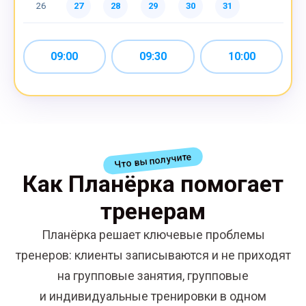
26
27
28
29
30
31
09:00
09:30
10:00
Скопировать
Записаться ещё
В календарь
Что вы получите
Как Планёрка помогает
тренерам
Планёрка решает ключевые проблемы
тренеров: клиенты записываются и не приходят
на групповые занятия, групповые
и индивидуальные тренировки в одном