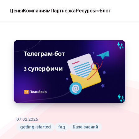
Цены
Компаниям
Партнёрка
Ресурсы
Блог
Как
использовать
телеграм-
бот
Планёрки
07.02.2026
getting-started
faq
База знаний