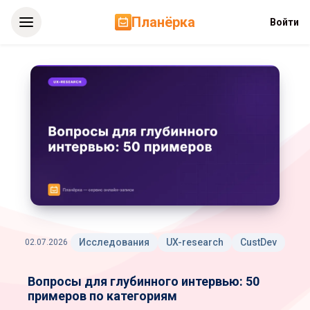
Планёрка
Войти
Вопросы
для
глубинного
интервью:
50
примеров
по
категориям
Исследования
UX-research
CustDev
02.07.2026
Вопросы для глубинного интервью: 50
примеров по категориям