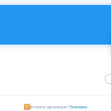
Встречу организует
Планёрка